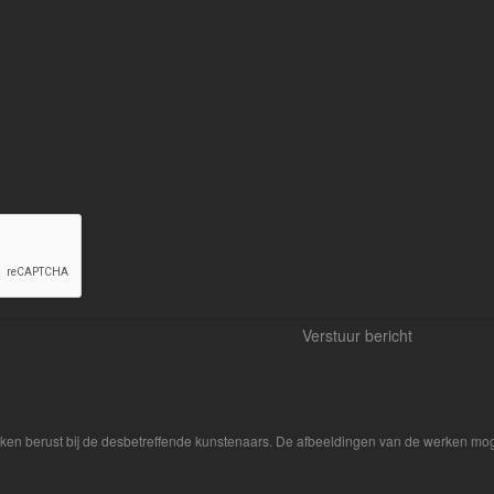
rken berust bij de desbetreffende kunstenaars. De afbeeldingen van de werken mog