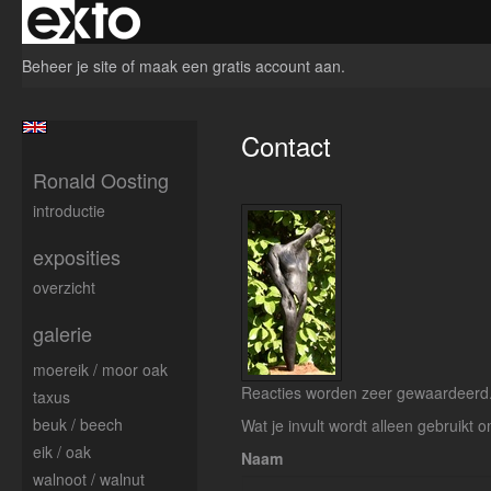
Beheer je site
of
maak een gratis account aan
.
Contact
Ronald Oosting
introductie
exposities
overzicht
galerie
moereik / moor oak
Reacties worden zeer gewaardeerd. 
taxus
beuk / beech
Wat je invult wordt alleen gebruikt o
eik / oak
Naam
walnoot / walnut