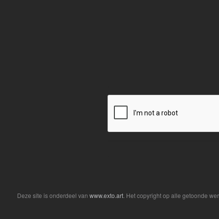
Deze site is onderdeel van
www.exto.art
. Het copyright op alle getoonde we