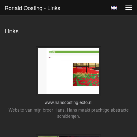
Ronald Oosting - Links
Tog
navi
Links
www.hansoosting.exto.nl
Website van mijn broer Hans. Hans maakt prachtige abstracte
schilderijen.