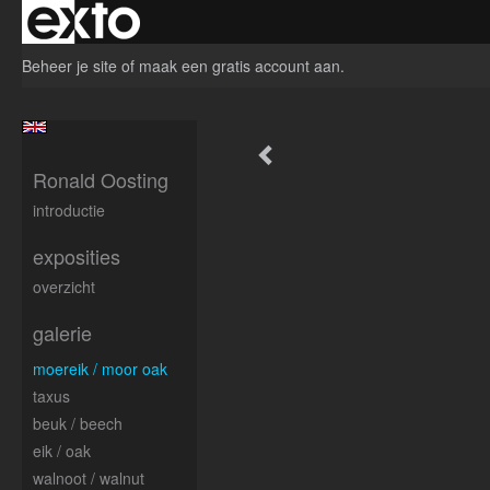
Beheer je site
of
maak een gratis account aan
.
Ronald Oosting
introductie
exposities
overzicht
galerie
moereik / moor oak
taxus
beuk / beech
eik / oak
walnoot / walnut