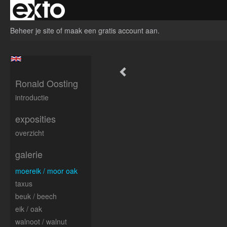
Beheer je site
of
maak een gratis account aan
.
Ronald Oosting
introductie
exposities
overzicht
galerie
moereik / moor oak
taxus
beuk / beech
eik / oak
walnoot / walnut