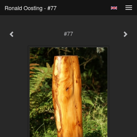
Ronald Oosting - #77
Tog
navi
#77